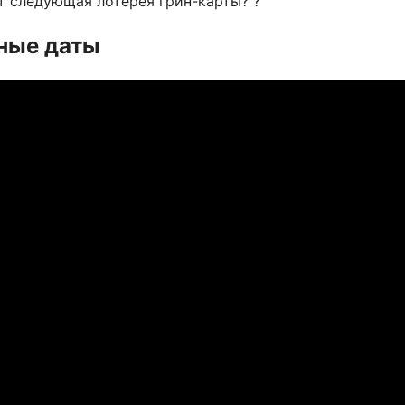
т следующая лотерея грин-карты? ?
жные даты