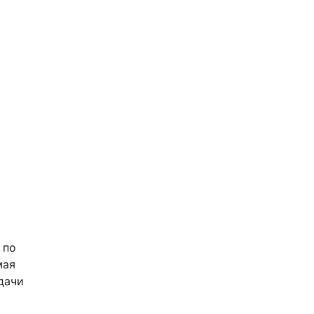
 по
мая
дачи