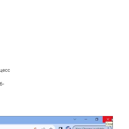
цесс
б-