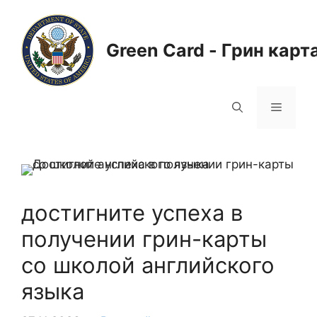
Перейти
к
содержимому
Green Card - Грин карт
Меню
достигните успеха в
получении грин-карты
со школой английского
языка