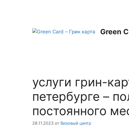
Перейти
к
содержимому
Green C
услуги грин-кар
петербурге – п
постоянного ме
28.11.2023
от
Визовый центр