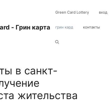
Green Card Lottery
вход
ard - Грин карта
грин кард
контакты
ты в санкт-
олучение
ста жительства