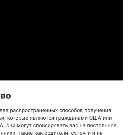
тво
олее распространенных способов получения
мьи, которые являются гражданами США или
 они могут спонсировать вас на постоянное
ники, такие как родители, супруги и не