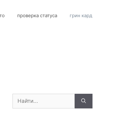
то
проверка статуса
грин кард
Поиск: