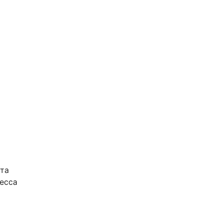
ета
есса