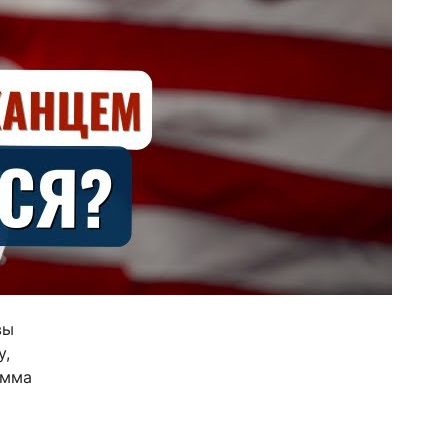
вы
у,
амма