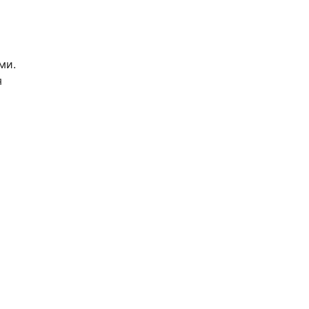
ми.
я