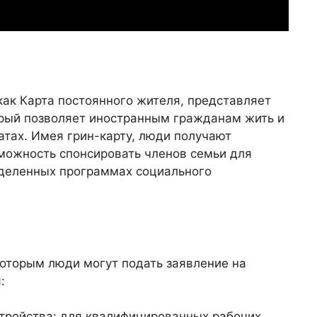
как Карта постоянного жителя, представляет
рый позволяет иностранным гражданам жить и
атах. Имея грин-карту, люди получают
можность спонсировать членов семьи для
еделенных программах социального
которым люди могут подать заявление на
:
стройства: для квалифицированных рабочих,