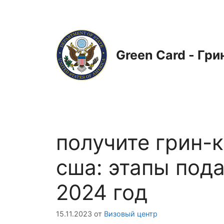
Перейти
к
содержимому
Green Card - Гри
получите грин-к
сша: этапы под
2024 год
15.11.2023
от
Визовый центр