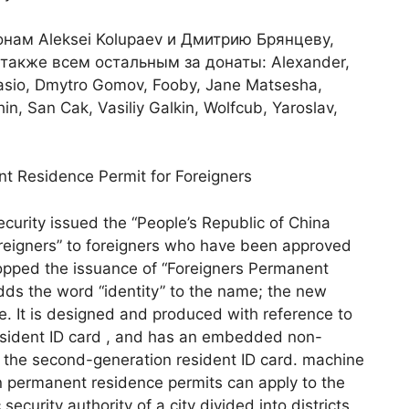
нам Aleksei Kolupaev и Дмитрию Брянцеву,
 также всем остальным за донаты: Alexander,
 Casio, Dmytro Gomov, Fooby, Jane Matsesha,
n, San Cak, Vasiliy Galkin, Wolfcub, Yaroslav,
nt Residence Permit for Foreigners
ecurity issued the “People’s Republic of China
reigners” to foreigners who have been approved
opped the issuance of “Foreigners Permanent
dds the word “identity” to the name; the new
le. It is designed and produced with reference to
esident ID card , and has an embedded non-
y the second-generation resident ID card. machine
gn permanent residence permits can apply to the
security authority of a city divided into districts