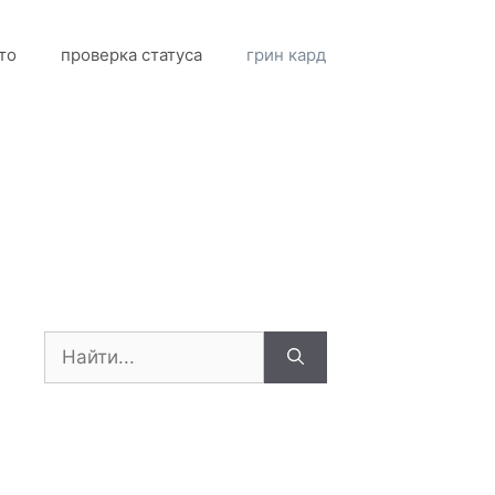
то
проверка статуса
грин кард
Поиск: