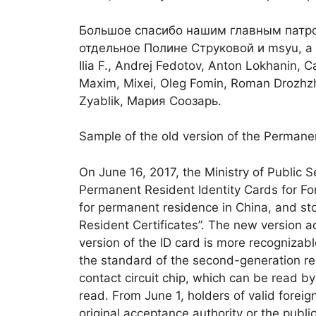
Большое спасибо нашим главным патро
отдельное Полине Струковой и msyu, а
Ilia F., Andrej Fedotov, Anton Lokhanin,
Maxim, Mixei, Oleg Fomin, Roman Drozhzhi
Zyablik, Мария Соозарь.
Sample of the old version of the Permane
On June 16, 2017, the Ministry of Public S
Permanent Resident Identity Cards for Fo
for permanent residence in China, and st
Resident Certificates”. The new version a
version of the ID card is more recognizab
the standard of the second-generation r
contact circuit chip, which can be read b
read. From June 1, holders of valid forei
original acceptance authority or the public 