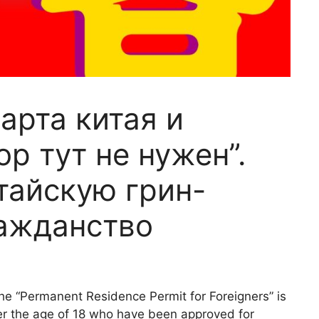
карта китая и
р тут не нужен”.
тайскую грин-
ражданство
“The “Permanent Residence Permit for Foreigners” is
nder the age of 18 who have been approved for