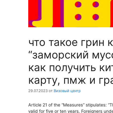
что такое грин 
“заморский мусо
как получить ки
карту, пмж и г
29.07.2023
от
Визовый центр
Article 21 of the “Measures” stipulates: 
valid for five or ten years. Foreigners u